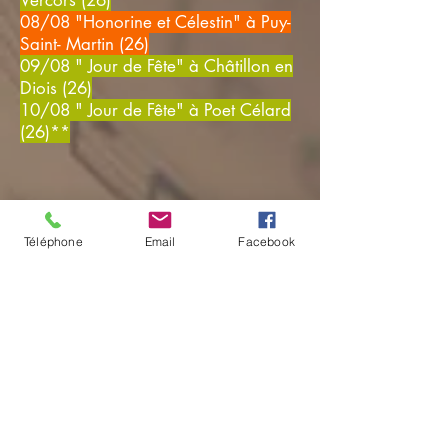
Vercors (26)
08/08 "Honorine et Célestin" à Puy-
Saint- Martin (26)
09/08 " Jour de Fête" à Châtillon en
Diois (26)
10/08 " Jour de Fête" à Poet Célard
(26)**
Téléphone
Email
Facebook
NOVEMBRE
17/11 "Jour de Fête" et
"Honorine
et Célestin" à Saoù (26)
24/11
"Bal de l’Éphémère"
à Alba
(Italie)
30/11
"Bal de l’Éphémère"
à
Versailles-Bal En Soir (78)
DÉCEMBRE