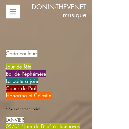
DONIN-THEVENET
musique
Code couleur:
Jour de fête
Bal de l'éphémère
La boite à joie
Coeur de Piaf
Honorine et Célestin
**= événement privé
JANVIER
05/01 "Jour de Fête" à Hauterives