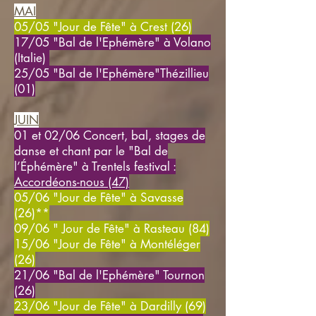
​MAI
05/05 "Jour de Fête" à Crest (26)
17/05
"Bal de l'Ephémère"
à Volano
(Italie)
25/05
"Bal de l'Ephémère"
Thézillieu
(01)
JUIN
​01 et 02/06 Concert, bal, stages de
danse et chant par le "Bal de
l’Éphémère" à Trentels festival
:
Accordéons-nous (47)
05/06 "Jour de Fête" à Savasse
(26)**
09/06 " Jour de Fête" à Rasteau (84)
15/06 "Jour de Fête" à Montéléger
(26)
21/06 "Bal de l'Ephémère" Tournon
(26)
23/06 "Jour de Fête" à Dardilly (69)