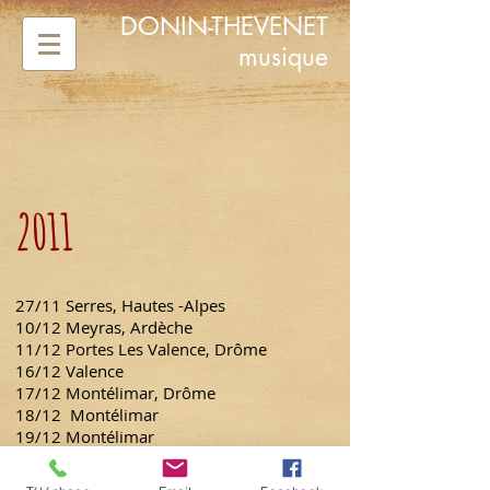
DONIN-THEVENET
musique
2011
27/11 Serres, Hautes -Alpes
10/12 Meyras, Ardèche
11/12 Portes Les Valence, Drôme
16/12 Valence
17/12 Montélimar, Drôme
18/12 Montélimar
19/12 Montélimar
20/12 Montélimar
23/12 Fos- sur- Mer, Bouches du Rhône